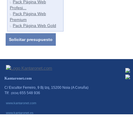
Pack Página Web
:.
Profesi...
Pack Página Web
:.
Premium
Pack Página Web Gold
:.
Solicitar presupuesto
Kantaronet.com
C/ Escultor Ferreiro, 9 Bj Izq, 15200 Noia (A Coruña)
Tlf:
655 548 936
(0034)
www.kantaronet.com
www.kantaronet.es
www.escaparatestactiles.es
www.escaparates-interactivos.net
www.simminformatica.es