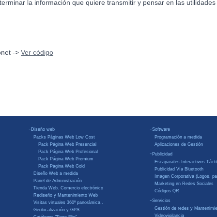
erminar la información que quiere transmitir y pensar en las utilidade
onet ->
Ver código
-
-
Diseño web
Software
Packs Páginas Web Low Cost
Programación a medida
Pack Página Web Presencial
Aplicaciones de Gestión
Pack Página Web Profesional
-
Publicidad
Pack Página Web Premium
Escaparates Interactivos Tácti
Pack Página Web Gold
Publicidad Vía Bluetooth
Diseño Web a medida
Imagen Corporativa (Logos, pa
Panel de Administración
Marketing en Redes Sociales
Tienda Web. Comercio electrónico
Códigos QR
Rediseño y Mantenimiento Web
-
Servicios
Visitas virtuales 360º panorámica..
Gestión de redes y Mantenimi
Geolocalización y GPS
Videovigilancia