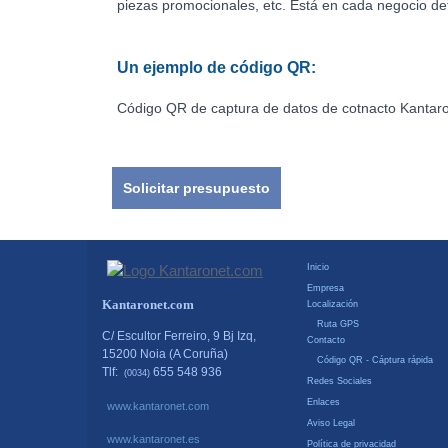
piezas promocionales, etc. Está en cada negocio det
Un ejemplo de código QR:
Código QR de captura de datos de cotnacto Kantar
Solicitar presupuesto
Inicio
Empresa
Kantaronet.com
Localización
Ruta GPS
C/ Escultor Ferreiro, 9 Bj Izq,
Contacto
15200 Noia (A Coruña)
Código QR - Cáptura rápida
Tlf:
655 548 936
(0034)
Redes Sociales
Enlaces
www.kantaronet.com
Aviso Legal
www.kantaronet.es
Política de privacidad