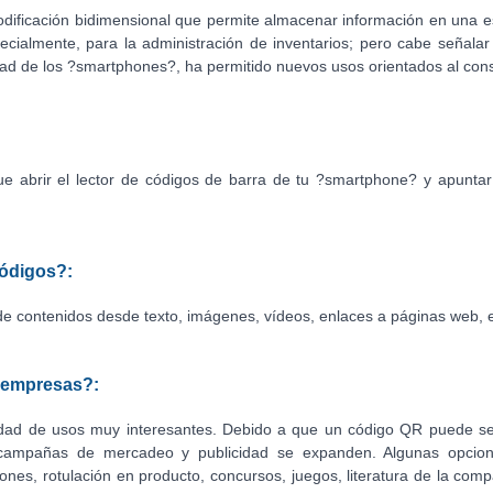
dificación bidimensional que permite almacenar información en una e
pecialmente, para la administración de inventarios; pero cabe señala
idad de los ?smartphones?, ha permitido nuevos usos orientados al con
ue abrir el lector de códigos de barra de tu ?smartphone? y apunta
ódigos?:
e contenidos desde texto, imágenes, vídeos, enlaces a páginas web, e
s empresas?:
iedad de usos muy interesantes. Debido a que un código QR puede se
 campañas de mercadeo y publicidad se expanden. Algunas opcion
pones, rotulación en producto, concursos, juegos, literatura de la com