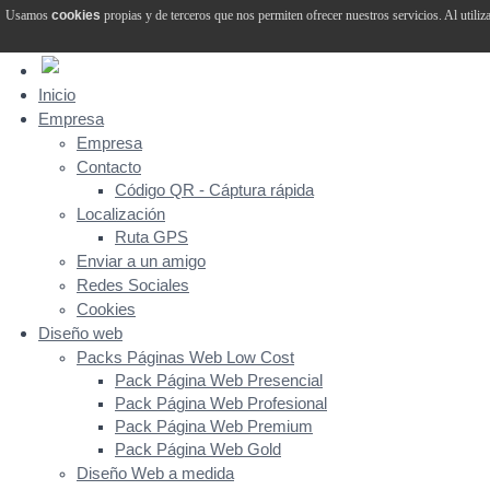
Usamos
cookies
propias y de terceros que nos permiten ofrecer nuestros servicios. Al utiliz
Inicio
Empresa
Empresa
Contacto
Código QR - Cáptura rápida
Localización
Ruta GPS
Enviar a un amigo
Redes Sociales
Cookies
Diseño web
Packs Páginas Web Low Cost
Pack Página Web Presencial
Pack Página Web Profesional
Pack Página Web Premium
Pack Página Web Gold
Diseño Web a medida