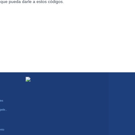
s que pueda darle a estos códigos.
les
pele..
ento