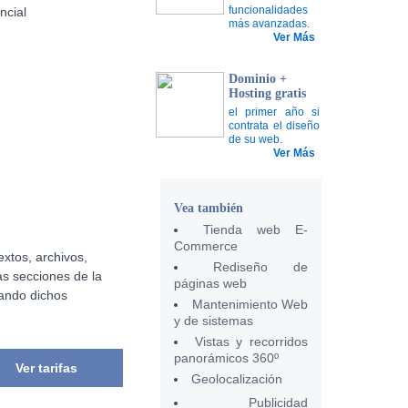
funcionalidades
más avanzadas.
Ver Más
Dominio +
Hosting gratis
el primer año si
contrata el diseño
de su web.
Ver Más
Vea también
Tienda web E-
Commerce
extos, archivos,
Rediseño de
as secciones de la
páginas web
tando dichos
Mantenimiento Web
y de sistemas
Vistas y recorridos
panorámicos 360º
Ver tarifas
Geolocalización
Publicidad