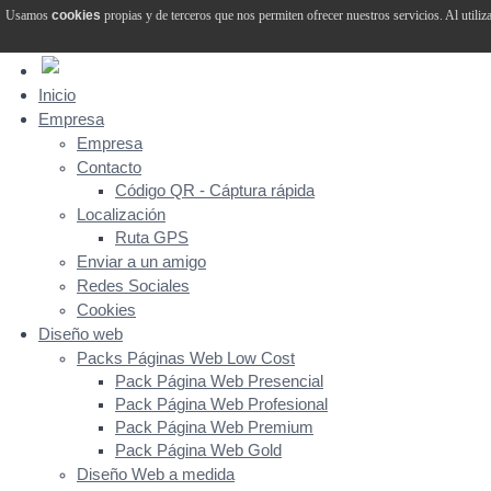
Usamos
cookies
propias y de terceros que nos permiten ofrecer nuestros servicios. Al utiliz
Inicio
Empresa
Empresa
Contacto
Código QR - Cáptura rápida
Localización
Ruta GPS
Enviar a un amigo
Redes Sociales
Cookies
Diseño web
Packs Páginas Web Low Cost
Pack Página Web Presencial
Pack Página Web Profesional
Pack Página Web Premium
Pack Página Web Gold
Diseño Web a medida