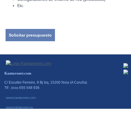
Etc.
Solicitar presupuesto
Kantaronet.com
C/ Escultor Ferreiro, 9 Bj Izq, 15200 Noia (A Coruña)
Tlf:
655 548 936
(0034)
www.kantaronet.com
www.kantaronet.es
www.escaparatestactiles.es
www.escaparates-interactivos.net
www.simminformatica.es
Diseño web:->
kantaronet - Diseño de páginas web en Galicia