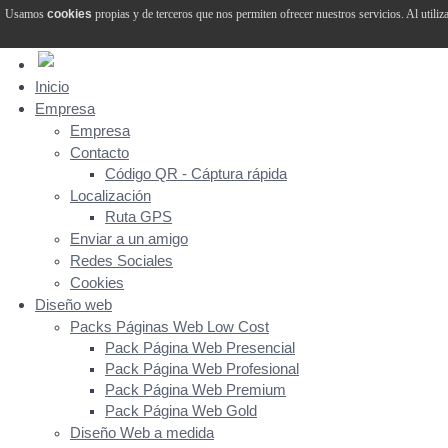
Usamos
cookies
propias y de terceros que nos permiten ofrecer nuestros servicios. Al utiliz
Inicio
Empresa
Empresa
Contacto
Código QR - Cáptura rápida
Localización
Ruta GPS
Enviar a un amigo
Redes Sociales
Cookies
Diseño web
Packs Páginas Web Low Cost
Pack Página Web Presencial
Pack Página Web Profesional
Pack Página Web Premium
Pack Página Web Gold
Diseño Web a medida