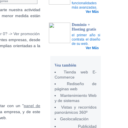
gorías
funcionalidades
más avanzadas.
rte nuestra actividad
Ver Más
o menor medida están
Dominio +
Hosting gratis
el primer año si
entes empresas, desde
contrata el diseño
de su web.
mplias orientadas a la
Ver Más
Vea también
Tienda web E-
Commerce
Rediseño de
páginas web
Mantenimiento Web
y de sistemas
tar con un "
panel de
Vistas y recorridos
 la empresa, y de este
panorámicos 360º
web.
Geolocalización
Publicidad