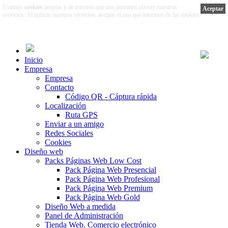
Usamos
cookies
propias y de terceros que nos permiten ofrecer nuestros
Aceptar
servicios. Al utilizar nuestros servicios, aceptas el uso que hacemos de las cookies.
Más información
Inicio
Empresa
Empresa
Contacto
Código QR - Cáptura rápida
Localización
Ruta GPS
Enviar a un amigo
Redes Sociales
Cookies
Diseño web
Packs Páginas Web Low Cost
Pack Página Web Presencial
Pack Página Web Profesional
Pack Página Web Premium
Pack Página Web Gold
Diseño Web a medida
Panel de Administración
Tienda Web. Comercio electrónico