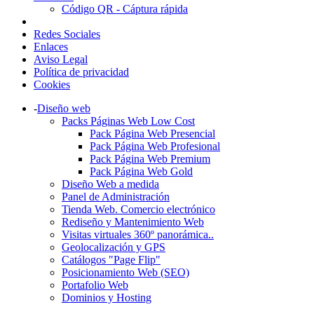
Código QR - Cáptura rápida
Redes Sociales
Enlaces
Aviso Legal
Política de privacidad
Cookies
-
Diseño web
Packs Páginas Web Low Cost
Pack Página Web Presencial
Pack Página Web Profesional
Pack Página Web Premium
Pack Página Web Gold
Diseño Web a medida
Panel de Administración
Tienda Web. Comercio electrónico
Rediseño y Mantenimiento Web
Visitas virtuales 360º panorámica..
Geolocalización y GPS
Catálogos "Page Flip"
Posicionamiento Web (SEO)
Portafolio Web
Dominios y Hosting