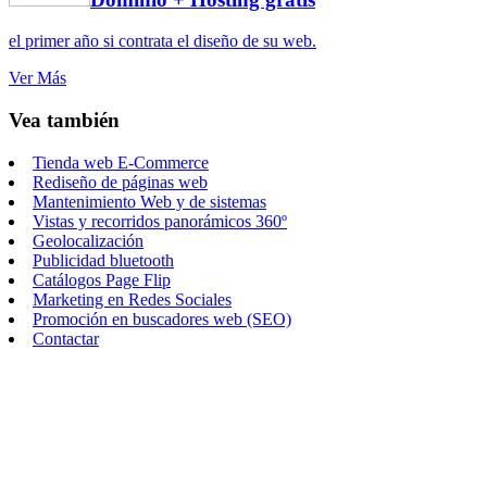
el primer año si contrata el diseño de su web.
Ver Más
Vea también
Tienda web E-Commerce
Rediseño de páginas web
Mantenimiento Web y de sistemas
Vistas y recorridos panorámicos 360º
Geolocalización
Publicidad bluetooth
Catálogos Page Flip
Marketing en Redes Sociales
Promoción en buscadores web (SEO)
Contactar