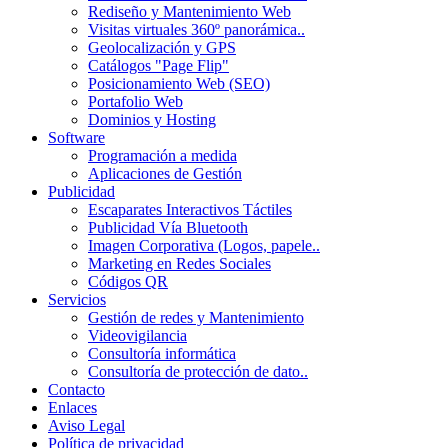
Rediseño y Mantenimiento Web
Visitas virtuales 360º panorámica..
Geolocalización y GPS
Catálogos "Page Flip"
Posicionamiento Web (SEO)
Portafolio Web
Dominios y Hosting
Software
Programación a medida
Aplicaciones de Gestión
Publicidad
Escaparates Interactivos Táctiles
Publicidad Vía Bluetooth
Imagen Corporativa (Logos, papele..
Marketing en Redes Sociales
Códigos QR
Servicios
Gestión de redes y Mantenimiento
Videovigilancia
Consultoría informática
Consultoría de protección de dato..
Contacto
Enlaces
Aviso Legal
Política de privacidad