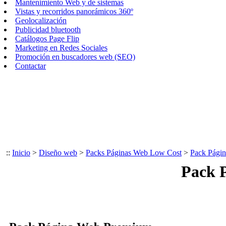
Mantenimiento Web y de sistemas
Vistas y recorridos panorámicos 360º
Geolocalización
Publicidad bluetooth
Catálogos Page Flip
Marketing en Redes Sociales
Promoción en buscadores web (SEO)
Contactar
::
Inicio
>
Diseño web
>
Packs Páginas Web Low Cost
>
Pack Pági
Pack 