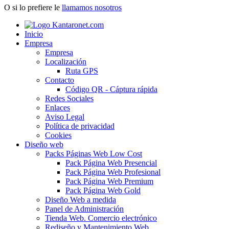
O si lo prefiere le
llamamos nosotros
Inicio
Empresa
Empresa
Localización
Ruta GPS
Contacto
Código QR - Cáptura rápida
Redes Sociales
Enlaces
Aviso Legal
Política de privacidad
Cookies
Diseño web
Packs Páginas Web Low Cost
Pack Página Web Presencial
Pack Página Web Profesional
Pack Página Web Premium
Pack Página Web Gold
Diseño Web a medida
Panel de Administración
Tienda Web. Comercio electrónico
Rediseño y Mantenimiento Web