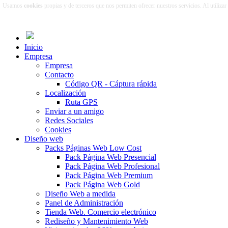
Usamos
cookies
propias y de terceros que nos permiten ofrecer nuestros servicios. Al utiliza
Inicio
Empresa
Empresa
Contacto
Código QR - Cáptura rápida
Localización
Ruta GPS
Enviar a un amigo
Redes Sociales
Cookies
Diseño web
Packs Páginas Web Low Cost
Pack Página Web Presencial
Pack Página Web Profesional
Pack Página Web Premium
Pack Página Web Gold
Diseño Web a medida
Panel de Administración
Tienda Web. Comercio electrónico
Rediseño y Mantenimiento Web