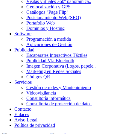
Visitas virtuales 360º panorámica..
Geolocalización y GPS
Catálogos "Page Flip"
Posicionamiento Web (SEO)
Portafolio Web
Dominios y Hosting
Software
Programación a medida
Aplicaciones de Gestión
Publicidad
Escaparates Interactivos Táctiles
Publicidad Vía Bluetooth
Imagen Corporativa (Logos, papele..
Marketing en Redes Sociales
Códigos QR
Servicios
Gestión de redes y Mantenimiento
Videovigilancia
Consultoría informática
Consultoría de protección de dato..
Contacto
Enlaces
Aviso Legal
Política de privacidad