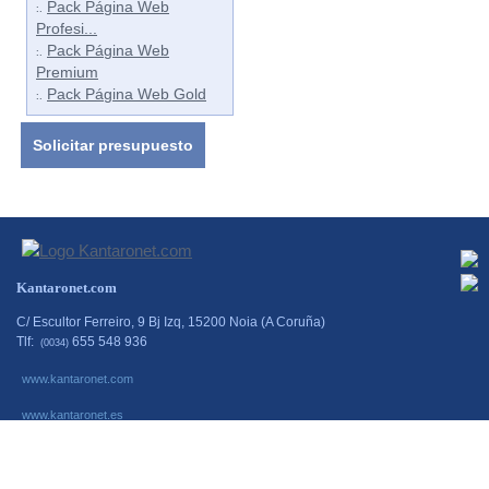
Pack Página Web
:.
Profesi...
Pack Página Web
:.
Premium
Pack Página Web Gold
:.
Solicitar presupuesto
Kantaronet.com
C/ Escultor Ferreiro, 9 Bj Izq, 15200 Noia (A Coruña)
Tlf:
655 548 936
(0034)
www.kantaronet.com
www.kantaronet.es
www.escaparatestactiles.es
www.escaparates-interactivos.net
www.simminformatica.es