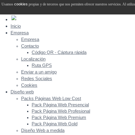
Usamos
cookies
propias y de terceros que nos permiten ofrecer nuestros servicios. Al utiliz
Inicio
Empresa
Empresa
Contacto
Código QR - Cáptura rápida
Localización
Ruta GPS
Enviar a un amigo
Redes Sociales
Cookies
Diseño web
Packs Páginas Web Low Cost
Pack Página Web Presencial
Pack Página Web Profesional
Pack Página Web Premium
Pack Página Web Gold
Diseño Web a medida