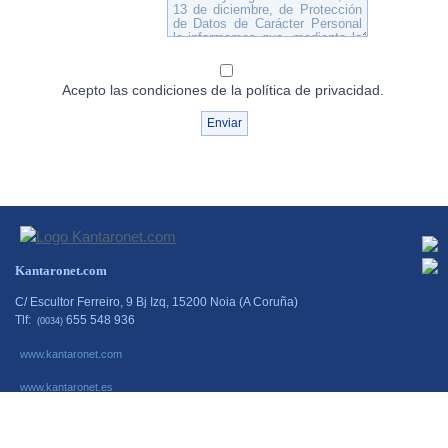
Acepto las condiciones de la política de privacidad.
Kantaronet.com
C/ Escultor Ferreiro, 9 Bj Izq, 15200 Noia (A Coruña)
Tlf:
655 548 936
(0034)
www.kantaronet.com
www.kantaronet.es
www.escaparatestactiles.es
www.escaparates-interactivos.net
www.simminformatica.es