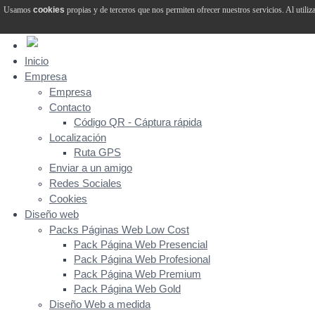
Usamos
cookies
propias y de terceros que nos permiten ofrecer nuestros servicios. Al utiliz
Inicio
Empresa
Empresa
Contacto
Código QR - Cáptura rápida
Localización
Ruta GPS
Enviar a un amigo
Redes Sociales
Cookies
Diseño web
Packs Páginas Web Low Cost
Pack Página Web Presencial
Pack Página Web Profesional
Pack Página Web Premium
Pack Página Web Gold
Diseño Web a medida