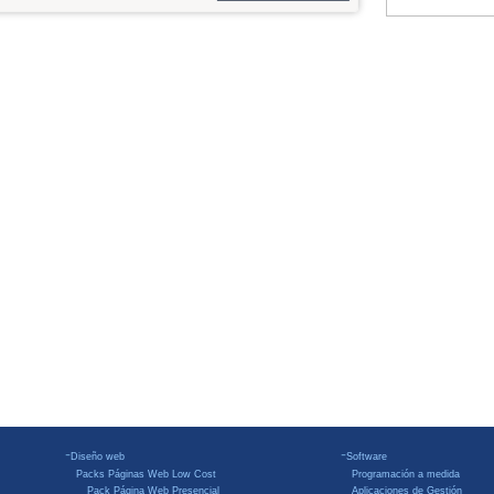
-
-
Diseño web
Software
Packs Páginas Web Low Cost
Programación a medida
Pack Página Web Presencial
Aplicaciones de Gestión