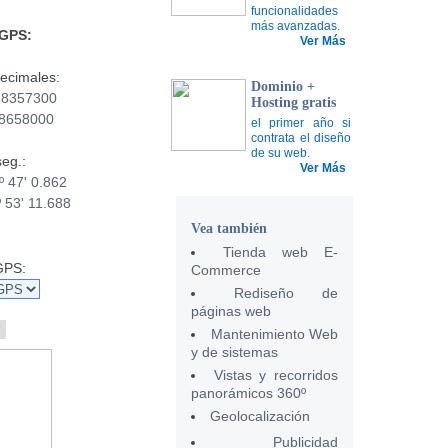
funcionalidades
más avanzadas.
GPS:
Ver Más
ecimales:
Dominio +
78357300
Hosting gratis
88658000
el primer año si
contrata el diseño
de su web.
eg.:
Ver Más
 47' 0.862
 53' 11.688
Vea también
Tienda web E-
GPS:
Commerce
Rediseño de
páginas web
Mantenimiento Web
y de sistemas
Vistas y recorridos
panorámicos 360º
Geolocalización
Publicidad