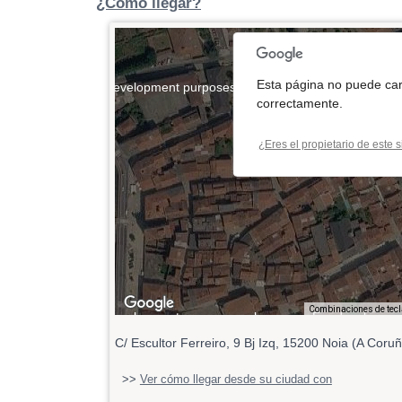
¿Cómo llegar?
Esta página no puede ca
For development purposes only
For developmen
correctamente.
¿Eres el propietario de este s
Combinaciones de tec
For development purposes only
For developmen
C/ Escultor Ferreiro, 9 Bj Izq, 15200 Noia (A Coru
>>
Ver cómo llegar desde su ciudad con