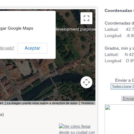
Coordenadas 
Coordenadas d
rgar Google Maps
t purposes only
For development purposes only
Latitud: 42.
Longitud: -8.
Aceptar
Grados, min y s
itio web?
Latitud: N 42º
Longitud: O 8º
Enviar a 
Enviar
las
La imagen puede estar sujeta a derechos de autor
Términos
t purposes only
For development purposes only
ña)