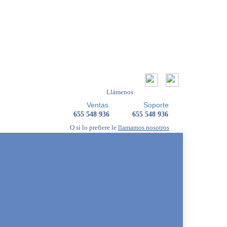
Llámenos
Ventas
Soporte
655 548 936
655 548 936
O si lo prefiere le
llamamos nosotros
Solicitar presupuesto
Webs Low Cost
Su página web al
precio más
reducido con
todas las