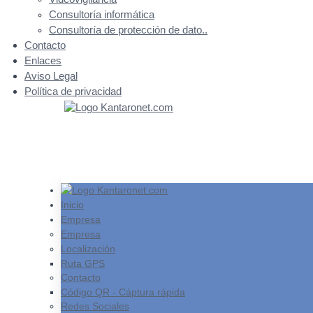
Consultoría informática
Consultoría de protección de dato..
Contacto
Enlaces
Aviso Legal
Política de privacidad
Inicio
::
Inicio
>
Empresa
>
Localización
Empresa
Empresa
Localización
Ruta GPS
Contacto
Código QR - Cáptura rápida
Redes Sociales