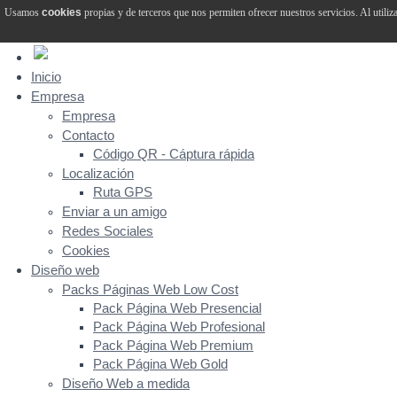
Usamos
cookies
propias y de terceros que nos permiten ofrecer nuestros servicios. Al utiliz
Inicio
Empresa
Empresa
Contacto
Código QR - Cáptura rápida
Localización
Ruta GPS
Enviar a un amigo
Redes Sociales
Cookies
Diseño web
Packs Páginas Web Low Cost
Pack Página Web Presencial
Pack Página Web Profesional
Pack Página Web Premium
Pack Página Web Gold
Diseño Web a medida