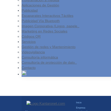
Programación a medida
Aplicaciones de Gestión
Publicidad
Escaparates Interactivos Táctiles
Publicidad Vía Bluetooth
Solicitar presupuesto
Imagen Corporativa (Logos, papele..
Marketing en Redes Sociales
Códigos QR
Servicios
Gestión de redes y Mantenimiento
Videovigilancia
Consultoría informática
Consultoría de protección de dato..
Contacto
Inicio
Empresa