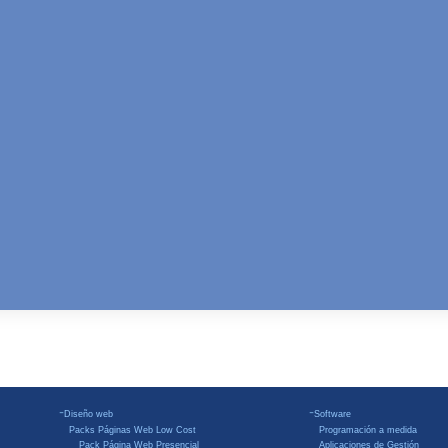
-
-
Diseño web
Software
Packs Páginas Web Low Cost
Programación a medida
Pack Página Web Presencial
Aplicaciones de Gestión