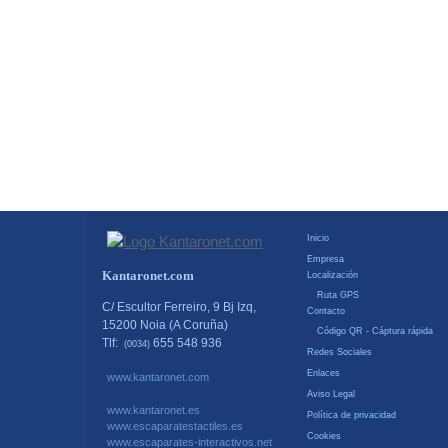
Inicio
Empresa
Kantaronet.com
Localización
Ruta GPS
C/ Escultor Ferreiro, 9 Bj Izq,
Contacto
15200 Noia (A Coruña)
Código QR - Cáptura rápida
Tlf:
655 548 936
(0034)
Redes Sociales
Enlaces
www.kantaronet.com
Aviso Legal
www.kantaronet.es
Política de privacidad
www.escaparatestactiles.es
Cookies
www.escaparates-interactivos.net