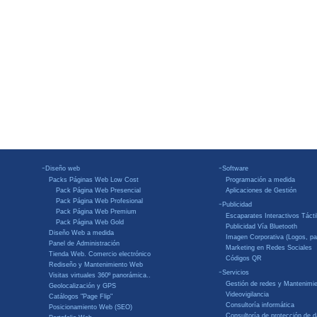
-
-
Diseño web
Software
Packs Páginas Web Low Cost
Programación a medida
Pack Página Web Presencial
Aplicaciones de Gestión
Pack Página Web Profesional
-
Publicidad
Pack Página Web Premium
Escaparates Interactivos Tácti
Pack Página Web Gold
Publicidad Vía Bluetooth
Diseño Web a medida
Imagen Corporativa (Logos, pa
Panel de Administración
Marketing en Redes Sociales
Tienda Web. Comercio electrónico
Códigos QR
Rediseño y Mantenimiento Web
-
Servicios
Visitas virtuales 360º panorámica..
Gestión de redes y Mantenimi
Geolocalización y GPS
Videovigilancia
Catálogos "Page Flip"
Consultoría informática
Posicionamiento Web (SEO)
Consultoría de protección de d