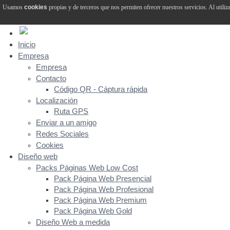
Usamos
cookies
propias y de terceros que nos permiten ofrecer nuestros servicios. Al utiliz
Inicio
Empresa
Empresa
Contacto
Código QR - Cáptura rápida
Localización
Ruta GPS
Enviar a un amigo
Redes Sociales
Cookies
Diseño web
Packs Páginas Web Low Cost
Pack Página Web Presencial
Pack Página Web Profesional
Pack Página Web Premium
Pack Página Web Gold
Diseño Web a medida