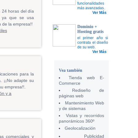
funcionalidades
más avanzadas.
 24 horas del día
Ver Más
, ya que se usa
n de la empresa!!
Dominio +
Hosting gratis
el primer año si
contrata el diseño
de su web.
Ver Más
Vea también
caciones para la
Tienda web E-
a. ¡¡No adapte su
Commerce
su empresa!!
.
Rediseño de
páginas web
Mantenimiento Web
y de sistemas
Vistas y recorridos
panorámicos 360º
Geolocalización
Publicidad
tas comerciales y