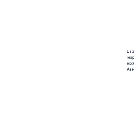
Está
resp
exc
Ase