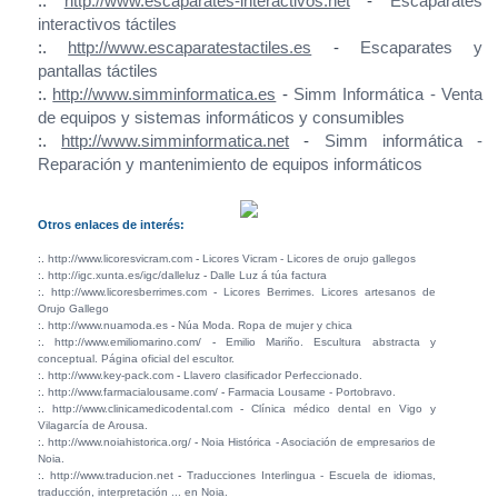
:.
http://www.escaparates-interactivos.net
-
Escaparates
interactivos táctiles
:.
http://www.escaparatestactiles.es
-
Escaparates y
pantallas táctiles
:.
http://www.simminformatica.es
-
Simm Informática - Venta
de equipos y sistemas informáticos y consumibles
:.
http://www.simminformatica.net
-
Simm informática -
Reparación y mantenimiento de equipos informáticos
Otros enlaces de interés:
:.
http://www.licoresvicram.com
-
Licores Vicram - Licores de orujo gallegos
:.
http://igc.xunta.es/igc/dalleluz
-
Dalle Luz á túa factura
:.
http://www.licoresberrimes.com
-
Licores Berrimes. Licores artesanos de
Orujo Gallego
:.
http://www.nuamoda.es
-
Núa Moda. Ropa de mujer y chica
:.
http://www.emiliomarino.com/
-
Emilio Mariño. Escultura abstracta y
conceptual. Página oficial del escultor.
:.
http://www.key-pack.com
-
Llavero clasificador Perfeccionado.
:.
http://www.farmacialousame.com/
-
Farmacia Lousame - Portobravo.
:.
http://www.clinicamedicodental.com
-
Clínica médico dental en Vigo y
Vilagarcía de Arousa.
:.
http://www.noiahistorica.org/
-
Noia Histórica - Asociación de empresarios de
Noia.
:.
http://www.traducion.net
-
Traducciones Interlingua - Escuela de idiomas,
traducción, interpretación ... en Noia.