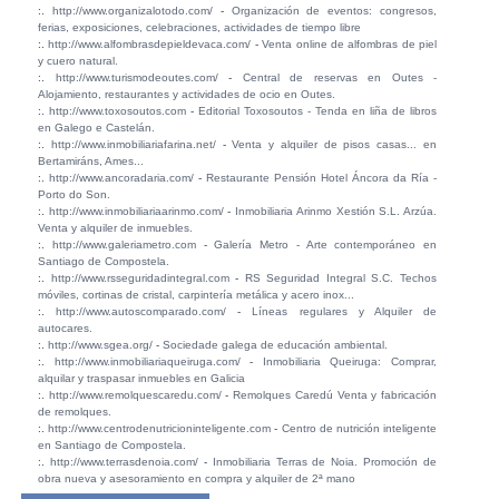
:.
http://www.organizalotodo.com/
-
Organización de eventos: congresos,
ferias, exposiciones, celebraciones, actividades de tiempo libre
:.
http://www.alfombrasdepieldevaca.com/
-
Venta online de alfombras de piel
y cuero natural.
:.
http://www.turismodeoutes.com/
-
Central de reservas en Outes -
Alojamiento, restaurantes y actividades de ocio en Outes.
:.
http://www.toxosoutos.com
-
Editorial Toxosoutos - Tenda en liña de libros
en Galego e Castelán.
:.
http://www.inmobiliariafarina.net/
-
Venta y alquiler de pisos casas... en
Bertamiráns, Ames...
:.
http://www.ancoradaria.com/
-
Restaurante Pensión Hotel Áncora da Ría -
Porto do Son.
:.
http://www.inmobiliariaarinmo.com/
-
Inmobiliaria Arinmo Xestión S.L. Arzúa.
Venta y alquiler de inmuebles.
:.
http://www.galeriametro.com
-
Galería Metro - Arte contemporáneo en
Santiago de Compostela.
:.
http://www.rsseguridadintegral.com
-
RS Seguridad Integral S.C. Techos
móviles, cortinas de cristal, carpintería metálica y acero inox...
:.
http://www.autoscomparado.com/
-
Líneas regulares y Alquiler de
autocares.
:.
http://www.sgea.org/
-
Sociedade galega de educación ambiental.
:.
http://www.inmobiliariaqueiruga.com/
-
Inmobiliaria Queiruga: Comprar,
alquilar y traspasar inmuebles en Galicia
:.
http://www.remolquescaredu.com/
-
Remolques Caredú Venta y fabricación
de remolques.
:.
http://www.centrodenutricioninteligente.com
-
Centro de nutrición inteligente
en Santiago de Compostela.
:.
http://www.terrasdenoia.com/
-
Inmobiliaria Terras de Noia. Promoción de
obra nueva y asesoramiento en compra y alquiler de 2ª mano