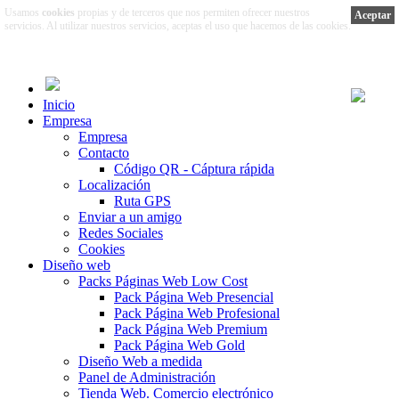
Usamos
cookies
propias y de terceros que nos permiten ofrecer nuestros
Aceptar
servicios. Al utilizar nuestros servicios, aceptas el uso que hacemos de las cookies.
Más información
Inicio
Empresa
Empresa
Contacto
Código QR - Cáptura rápida
Localización
Ruta GPS
Enviar a un amigo
Redes Sociales
Cookies
Diseño web
Packs Páginas Web Low Cost
Pack Página Web Presencial
Pack Página Web Profesional
Pack Página Web Premium
Pack Página Web Gold
Diseño Web a medida
Panel de Administración
Tienda Web. Comercio electrónico