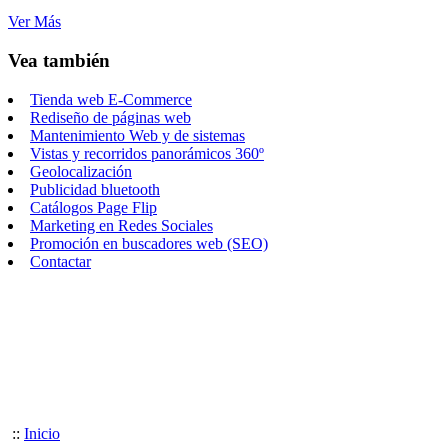
Ver Más
Vea también
Tienda web E-Commerce
Rediseño de páginas web
Mantenimiento Web y de sistemas
Vistas y recorridos panorámicos 360º
Geolocalización
Publicidad bluetooth
Catálogos Page Flip
Marketing en Redes Sociales
Promoción en buscadores web (SEO)
Contactar
::
Inicio