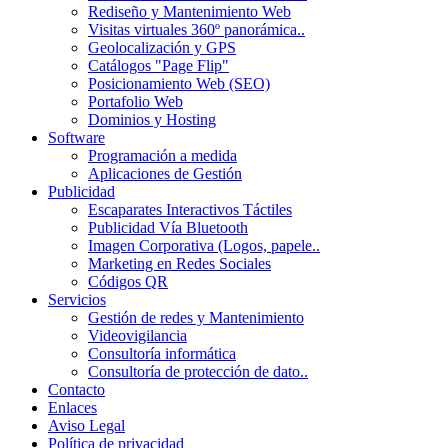
Rediseño y Mantenimiento Web
Visitas virtuales 360º panorámica..
Geolocalización y GPS
Catálogos "Page Flip"
Posicionamiento Web (SEO)
Portafolio Web
Dominios y Hosting
Software
Programación a medida
Aplicaciones de Gestión
Publicidad
Escaparates Interactivos Táctiles
Publicidad Vía Bluetooth
Imagen Corporativa (Logos, papele..
Marketing en Redes Sociales
Códigos QR
Servicios
Gestión de redes y Mantenimiento
Videovigilancia
Consultoría informática
Consultoría de protección de dato..
Contacto
Enlaces
Aviso Legal
Política de privacidad