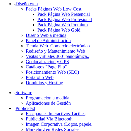
-
Diseño web
Packs Páginas Web Low Cost
Pack Página Web Presencial
Pack Página Web Profesional
Pack Página Web Premium
Pack Página Web Gold
Diseño Web a medida
Panel de Administración
Tienda Web. Comercio electrónico
Rediseño y Mantenimiento Web
Visitas virtuales 360º panorámica..
Geolocalización y GPS
Catálogos "Page Flip"
Posicionamiento Web (SEO)
Portafolio Web
Dominios y Hosting
-
Software
Programación a medida
Aplicaciones de Gestión
-
Publicidad
Escaparates Interactivos Táctiles
Publicidad Vía Bluetooth
Imagen Corporativa (Logos, papele..
Marketing en Redes Sociales