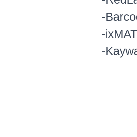
-Barco
-ixMAT
-Kayw