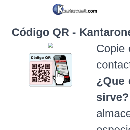
Código QR - Kantaron
Copie 
contac
¿Que 
sirve?
almac
espec