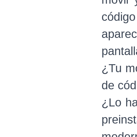
códig
apare
pantall
¿Tu mó
de cód
¿Lo ha
prein
modern