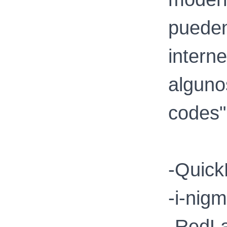
puede
intern
algun
codes"
-Quic
-i-nig
-RedL