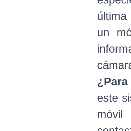
última
un mó
inform
cámara
¿Para
este s
móvil
contac