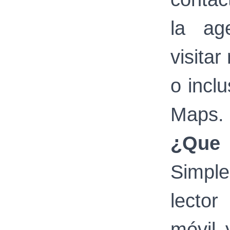
la ag
visita
o incl
Maps.
¿Que
Simpl
lecto
móvil 